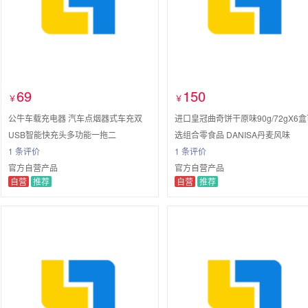
69
150
￥
￥
公牛车载充电器 汽车点烟器式车充双
进口皇冠曲奇饼干原味90g/72gX6
USB智能快充头多功能一拖二
选组合零食品 DANISA丹麦风味
1 条评价
1 条评价
官方自营产品
官方自营产品
自营
推荐
自营
推荐