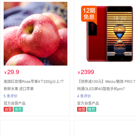
29.9
2399
￥
￥
美国红玫瑰Rose苹果4个220g以上/个
【领券减100元】Meizu/魅族 PRO 7
新鲜水果 进口苹果
网通OLED屏4G智能手机pro7
5 条评价
4 条评价
官方自营产品
官方自营产品
自营
推荐
自营
推荐