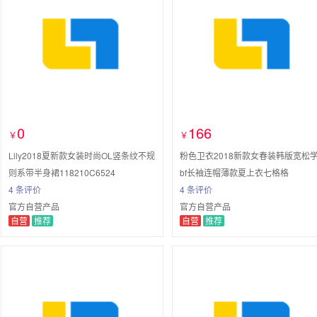
0
166
￥
￥
Lily2018夏新款女装时尚OL竖条纹不规
粉色卫衣2018新款女春装韩版宽松
则系带半身裙118210C6524
bf长袖连帽薄款夏上衣七格格
4 条评价
4 条评价
官方自营产品
官方自营产品
自营
推荐
自营
推荐