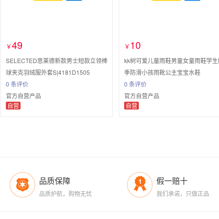
49
10
￥
￥
SELECTED思莱德新款男士短款立领棒
kk树可爱儿童雨鞋男童女童雨鞋学生
球夹克羽绒服外套S|4181D1505
季防滑小孩雨靴公主宝宝水鞋
0 条评价
0 条评价
官方自营产品
官方自营产品
自营
自营
品质保障
假一赔十
品质护航，购物无忧
我们承诺，只做正品