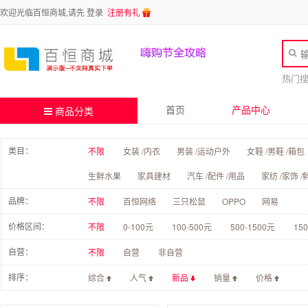
欢迎光临百恒商城,请先
登录
注册有礼
热门
首页
产品中心
商品分类
类目：
不限
女装 /内衣
男装 /运动户外
女鞋 /男鞋 /箱包
生鲜水果
家具建材
汽车 /配件 /用品
家纺 /家饰 /
品牌：
不限
百恒网络
三只松鼠
OPPO
网易
价格区间：
不限
0-100元
100-500元
500-1500元
15
自营：
不限
自营
非自营
排序：
综合
人气
新品
销量
价格