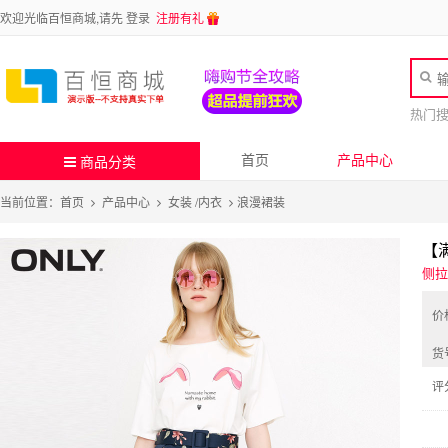
欢迎光临百恒商城,请先
登录
注册有礼
热门
首页
产品中心
商品分类
当前位置：
首页
产品中心
女装 /内衣
浪漫裙装
【满
侧拉
价
货
评