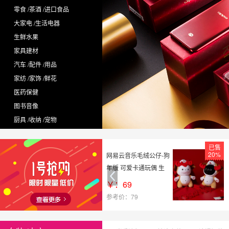
零食 /茶酒 /进口食品
大家电 /生活电器
生鲜水果
家具建材
汽车 /配件 /用品
家纺 /家饰 /鲜花
医药保健
图书音像
厨具 /收纳 /宠物
已售
已售
20%
20%
o彩妆套装全套盒组
网易云音乐毛绒公仔-狗
者美妆工具新手
年版 可爱卡通玩偶 生
妆化妆品正品女
日礼物送女友
58
￥：69
：158
参考价：79