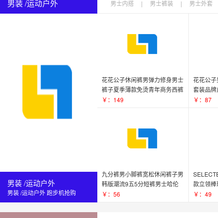
男装 /运动户外
男士内搭
|
男士裤装
|
男士外套
花花公子休闲裤男弹力修身男士
花花公子
裤子夏季薄款免烫青年商务西裤
套装品牌
男裤
服男
￥：149
￥：87
九分裤男小脚裤宽松休闲裤子男
SELEC
男装 /运动户外
韩版潮流9五5分短裤男士哈伦
款立领棒
男装 /运动户外 跑步机抢购
裤夏季
S|4181D
￥：56
￥：49