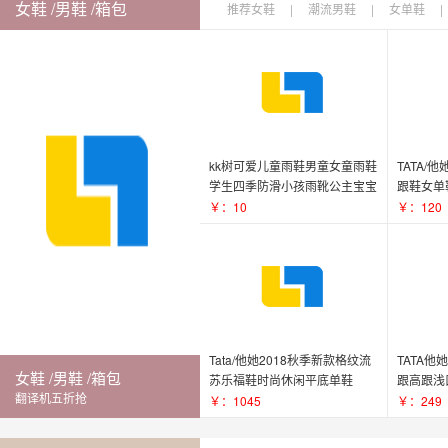
女鞋 /男鞋 /箱包
推荐女鞋
|
潮流男鞋
|
女单鞋
|
kk树可爱儿童雨鞋男童女童雨鞋
TATA/
学生四季防滑小孩雨靴公主宝宝
跟鞋女单鞋
水鞋
￥：10
￥：120
Tata/他她2018秋季新款格纹流
TATA
女鞋 /男鞋 /箱包
苏乐福鞋时尚休闲平底单鞋
跟高跟浅
翻译机五折抢
S3A05CM8
FT104C
￥：1045
￥：249