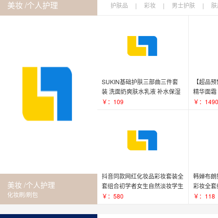
美妆 /个人护理
护肤品
|
彩妆
|
男士护肤
|
肤
SUKIN基础护肤三部曲三件套
【超品预
装 洗面奶爽肤水乳液 补水保湿
精华面霜
澳洲
￥：109
￥：149
抖音同款网红化妆品彩妆套装全
韩婵布朗
美妆 /个人护理
套组合初学者女生自然淡妆学生
彩妆全套
化妆刷/刷包
美妆
水持久
￥：580
￥：118