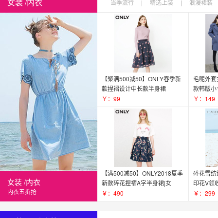
女装 /内衣
当季流行
|
精选上装
|
浪漫裙装
【聚满500减50】ONLY春季新
毛呢外套
款捏褶设计中长款半身裙
款韩版小
女|117216520
大衣女
￥：99
￥：149
【满500减50】ONLY2018夏季
碎花雪纺
女装 /内衣
新款碎花捏褶A字半身裙|女
印花V领
内衣五折抢
118116548
太平鸟
￥：490
￥：299