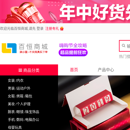
欢迎光临百恒商城,请先
登录
注册有礼
热门
首页
产品中心
商品分类
女装 /内衣
男装 /运动户外
女鞋 /男鞋 /箱包
美妆 /个人护理
腕表 /眼镜 /珠宝饰品
手机 /数码 /电脑办公
母婴玩具