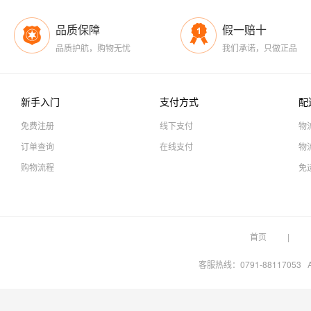
品质保障
假一赔十
品质护航，购物无忧
我们承诺，只做正品
新手入门
支付方式
配
免费注册
线下支付
物
订单查询
在线支付
物
购物流程
免
首页
客服热线：0791-88117053 A