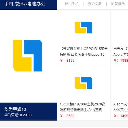
手机 /数码 /电脑办公
热门手机
|
办公文教
|
影音娱乐
数码配件
|
【预定赠音箱】OPPO R15星云
当天发【
特别版 红蓝渐变手机oppor15
Apple/
手机
￥：3199
￥：798
16G六核i7 8700K主机Z370高
Xiaomi
华为荣耀10
端游戏组装电脑主机diy整机
5.99英
华为荣耀10 29 00
GTX1060 6G
能手机
￥：3680
￥：149