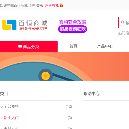
欢迎光临百恒商城,请先
登录
注册有礼
热门
首页
产品中心
商品分类
类目
帮助中心
全部资料
(12)
新手入门
(3)
支付方式
(2)