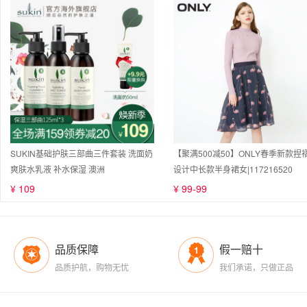
SUKIN基础护肤三部曲三件套装 洗面奶
【聚满500减50】ONLY春季新款捏
爽肤水乳液 补水保湿 澳洲
设计中长款半身裙女|117216520
¥ 109
¥ 99-99
品质保障
假一赔十
品质护航，购物无忧
我们承诺，只做正品