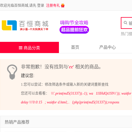
欢迎光临百恒商城,请先
登录
注册有礼
热门
首页
产品中心
商品分类
非常抱歉！没有找到与'
ee
' 相关的商品。
建议您:
1.您可以尝试：修改筛选条件或输入新的关键词重新查找
您还可以去看看：
\\\'.print(md5(31337)).-1); wa
11IHdQt1S9\\\')); waitfor
delay \\\'0:0:15
; waitfor d.html;..
{php}print(md5(31337));respons
热销产品推荐