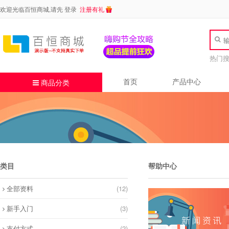
欢迎光临百恒商城,请先
登录
注册有礼
热门
首页
产品中心
商品分类
类目
帮助中心
全部资料
(12)
新手入门
(3)
支付方式
(2)