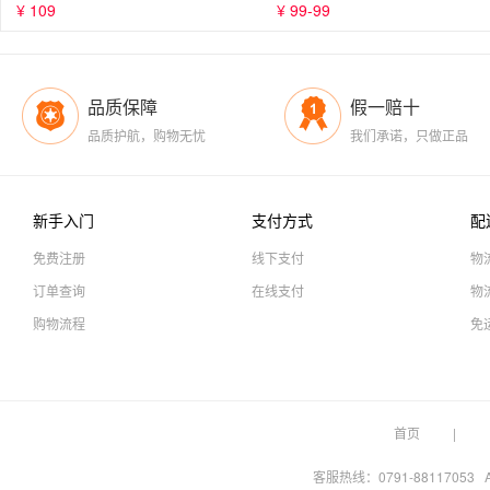
¥ 109
¥ 99-99
品质保障
假一赔十
品质护航，购物无忧
我们承诺，只做正品
新手入门
支付方式
配
免费注册
线下支付
物
订单查询
在线支付
物
购物流程
免
首页
客服热线：0791-88117053 A