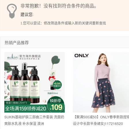
非常抱歉！没有找到符合条件的商品。
建议您:
1.您可以尝试：修改筛选条件或输入新的关键词重新查找
热销产品推荐
SUKIN基础护肤三部曲三件套装 洗面奶
【聚满500减50】ONLY春季新款捏
爽肤水乳液 补水保湿 澳洲
设计中长款半身裙女|117216520