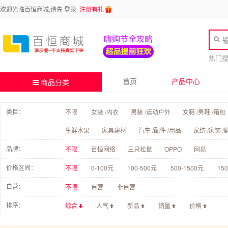
欢迎光临百恒商城,请先
登录
注册有礼
热门
首页
产品中心
商品分类
类目：
不限
女装 /内衣
男装 /运动户外
女鞋 /男鞋 /箱包
生鲜水果
家具建材
汽车 /配件 /用品
家纺 /家饰 /
品牌：
不限
百恒网络
三只松鼠
OPPO
网易
价格区间：
不限
0-100元
100-500元
500-1500元
15
自营：
不限
自营
非自营
排序：
综合
人气
新品
销量
价格